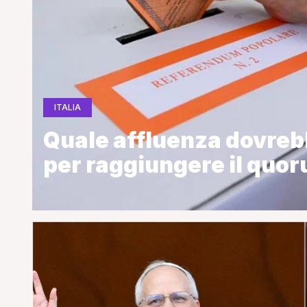
ITALIA
Quale affluenza dovrebb
per raggiungere il quo