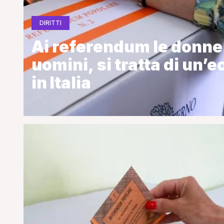
DIRITTI
Ai referendum le donne 
uomini, si tratta di un’
in Italia