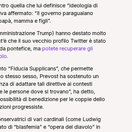
ro quella che lui definisce “ideologia di
iva affermato: “Il governo paraguaiano
è papà, mamma e figli”.
’amministrazione Trump) hanno destato molto
t’è che il suo vecchio profilo Twitter è stato
 da pontefice, ma
potete recuperare gli
olo.
to “Fiducia Supplicans”, che permette
llo stesso sesso, Prevost ha sostenuto un
 di adattare tali direttive ai contesti
re le persone dove si trovano”, ha detto,
ssibilità di benedizione per le coppie dello
ioni progressiste.
onservatrici di vari cardinali (come Ludwig
to di “blasfemia” e “opera del diavolo” in