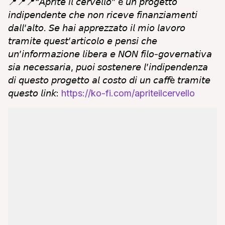
📍📍📍“𝘈𝘱𝘳𝘪𝘵𝘦 𝘪𝘭 𝘤𝘦𝘳𝘷𝘦𝘭𝘭𝘰” è 𝘶𝘯 𝘱𝘳𝘰𝘨𝘦𝘵𝘵𝘰
𝘪𝘯𝘥𝘪𝘱𝘦𝘯𝘥𝘦𝘯𝘵𝘦 𝘤𝘩𝘦 𝘯𝘰𝘯 𝘳𝘪𝘤𝘦𝘷𝘦 𝘧𝘪𝘯𝘢𝘯𝘻𝘪𝘢𝘮𝘦𝘯𝘵𝘪
𝘥𝘢𝘭𝘭’𝘢𝘭𝘵𝘰. 𝘚𝘦 𝘩𝘢𝘪 𝘢𝘱𝘱𝘳𝘦𝘻𝘻𝘢𝘵𝘰 𝘪𝘭 𝘮𝘪𝘰 𝘭𝘢𝘷𝘰𝘳𝘰
𝘵𝘳𝘢𝘮𝘪𝘵𝘦 𝘲𝘶𝘦𝘴𝘵’𝘢𝘳𝘵𝘪𝘤𝘰𝘭𝘰 𝘦 𝘱𝘦𝘯𝘴𝘪 𝘤𝘩𝘦
𝘶𝘯’𝘪𝘯𝘧𝘰𝘳𝘮𝘢𝘻𝘪𝘰𝘯𝘦 𝘭𝘪𝘣𝘦𝘳𝘢 𝘦 𝘕𝘖𝘕 𝘧𝘪𝘭𝘰-𝘨𝘰𝘷𝘦𝘳𝘯𝘢𝘵𝘪𝘷𝘢
𝘴𝘪𝘢 𝘯𝘦𝘤𝘦𝘴𝘴𝘢𝘳𝘪𝘢, 𝘱𝘶𝘰𝘪 𝘴𝘰𝘴𝘵𝘦𝘯𝘦𝘳𝘦 𝘭’𝘪𝘯𝘥𝘪𝘱𝘦𝘯𝘥𝘦𝘯𝘻𝘢
𝘥𝘪 𝘲𝘶𝘦𝘴𝘵𝘰 𝘱𝘳𝘰𝘨𝘦𝘵𝘵𝘰 𝘢𝘭 𝘤𝘰𝘴𝘵𝘰 𝘥𝘪 𝘶𝘯 𝘤𝘢𝘧𝘧è 𝘵𝘳𝘢𝘮𝘪𝘵𝘦
𝘲𝘶𝘦𝘴𝘵𝘰 𝘭𝘪𝘯𝘬:
https://ko-fi.com/apriteilcervello